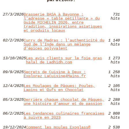
parutions.
27/3/2026
Brasserie BASA à Bayonne :
731
l’adresse « table pétillante » du
hits
Guide MICHELIN 2026, entre
tradition, inspirations asiatiques
et produits locaux
02/2/2026
Curry de Madras : l’authenticité du
1 140
Sud de l’Inde dans un mélange
hits
d’épices polyvalent
13/10/2025
Les avis clients sur le foie gras
1 273
halal de Ladhidh.com
hits
09/9/2025
Secrets de Cuisine à Deux :
1 258
Explorez LaCuisine4Mains.fr
hits
12/4/2025
Les Moulages de Pâques: Poules,
2 105
Lapins et Œufs en Chocolat
hits
05/3/2025
Derrière chaque chocolat de Pâques,
2 288
une histoire d'amour et de passion
hits
06/2/2025
Les tendances culinaires françaises
2 808
à suivre en 2023
hits
19/12/2024
Comment les moules Exoglass®
2 538