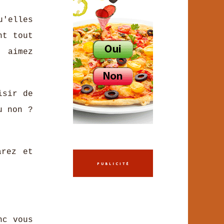
u'elles
nt tout
s aimez
isir de
u non ?
arez et
nc vous