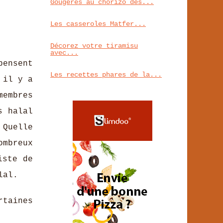
Gougères au chorizo des...
Les casseroles Matfer...
Décorez votre tiramisu
avec...
pensent
Les recettes phares de la...
 il y a
membres
s halal
 Quelle
ombreux
iste de
lal.
rtaines