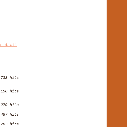
e et ail
738 hits
 150 hits
 279 hits
487 hits
 263 hits