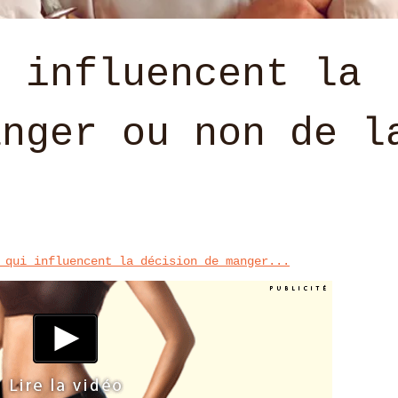
i influencent la
anger ou non de l
 qui influencent la décision de manger...