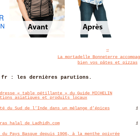
La mortadelle Bonneterre accompag
bien vos pâtes et pizzas
.fr : les dernières parutions.
dresse « table pétillante » du Guide MICHELIN
tions asiatiques et produits locaux
té du Sud de l’Inde dans un mélange d’épices
1
ras halal de Ladhidh.com
1
 du Pays Basque depuis 1906, à la menthe poivrée