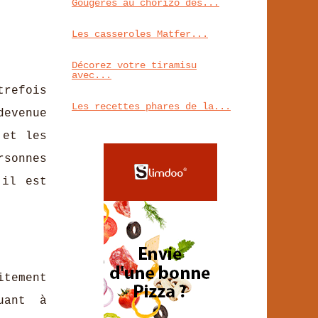
Gougères au chorizo des...
Les casseroles Matfer...
Décorez votre tiramisu
avec...
trefois
Les recettes phares de la...
devenue
 et les
rsonnes
 il est
itement
uant à