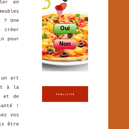
ler en
meubles
n ? Une
e créer
in pour
 un art
nt à la
é et de
santé !
sez vos
is être