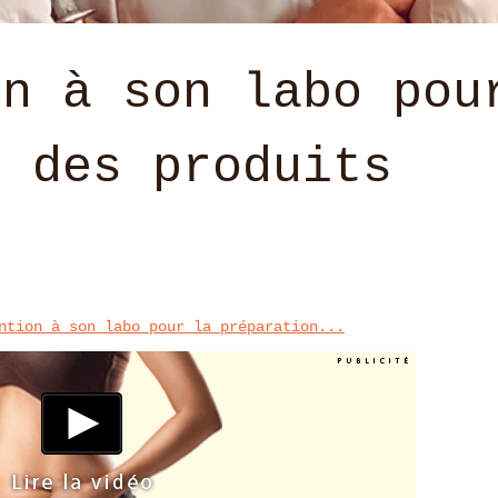
on à son labo pou
n des produits
ntion à son labo pour la préparation...