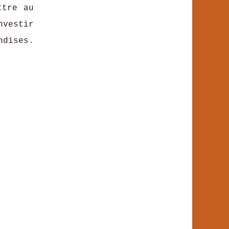
ttre au
nvestir
ndises.