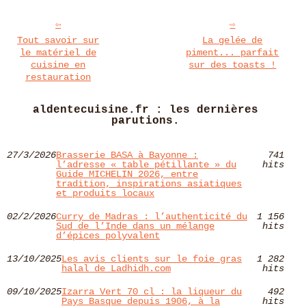
Tout savoir sur
La gelée de
le matériel de
piment... parfait
cuisine en
sur des toasts !
restauration
aldentecuisine.fr : les dernières
parutions.
27/3/2026
Brasserie BASA à Bayonne :
741
l’adresse « table pétillante » du
hits
Guide MICHELIN 2026, entre
tradition, inspirations asiatiques
et produits locaux
02/2/2026
Curry de Madras : l’authenticité du
1 156
Sud de l’Inde dans un mélange
hits
d’épices polyvalent
13/10/2025
Les avis clients sur le foie gras
1 282
halal de Ladhidh.com
hits
09/10/2025
Izarra Vert 70 cl : la liqueur du
492
Pays Basque depuis 1906, à la
hits