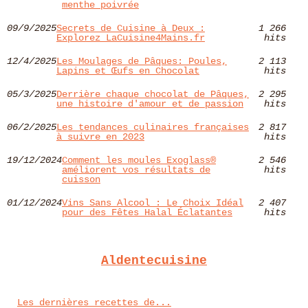
menthe poivrée
09/9/2025
Secrets de Cuisine à Deux :
1 266
Explorez LaCuisine4Mains.fr
hits
12/4/2025
Les Moulages de Pâques: Poules,
2 113
Lapins et Œufs en Chocolat
hits
05/3/2025
Derrière chaque chocolat de Pâques,
2 295
une histoire d'amour et de passion
hits
06/2/2025
Les tendances culinaires françaises
2 817
à suivre en 2023
hits
19/12/2024
Comment les moules Exoglass®
2 546
améliorent vos résultats de
hits
cuisson
01/12/2024
Vins Sans Alcool : Le Choix Idéal
2 407
pour des Fêtes Halal Éclatantes
hits
Aldentecuisine
Les dernières recettes de...