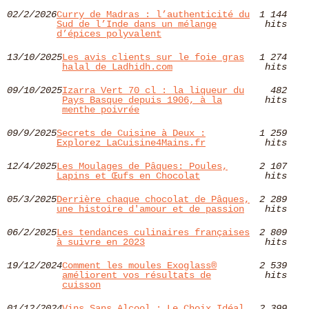
02/2/2026
Curry de Madras : l’authenticité du
1 144
Sud de l’Inde dans un mélange
hits
d’épices polyvalent
13/10/2025
Les avis clients sur le foie gras
1 274
halal de Ladhidh.com
hits
09/10/2025
Izarra Vert 70 cl : la liqueur du
482
Pays Basque depuis 1906, à la
hits
menthe poivrée
09/9/2025
Secrets de Cuisine à Deux :
1 259
Explorez LaCuisine4Mains.fr
hits
12/4/2025
Les Moulages de Pâques: Poules,
2 107
Lapins et Œufs en Chocolat
hits
05/3/2025
Derrière chaque chocolat de Pâques,
2 289
une histoire d'amour et de passion
hits
06/2/2025
Les tendances culinaires françaises
2 809
à suivre en 2023
hits
19/12/2024
Comment les moules Exoglass®
2 539
améliorent vos résultats de
hits
cuisson
01/12/2024
Vins Sans Alcool : Le Choix Idéal
2 399