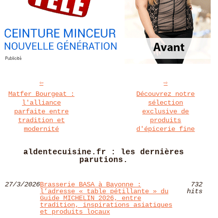
Matfer Bourgeat :
Découvrez notre
l'alliance
sélection
parfaite entre
exclusive de
tradition et
produits
modernité
d'épicerie fine
aldentecuisine.fr : les dernières
parutions.
27/3/2026
Brasserie BASA à Bayonne :
732
l’adresse « table pétillante » du
hits
Guide MICHELIN 2026, entre
tradition, inspirations asiatiques
et produits locaux