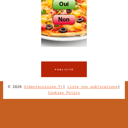
© 2026
Aldentecuisine.fr
|
Liste nos publications
|
Cookies Policy