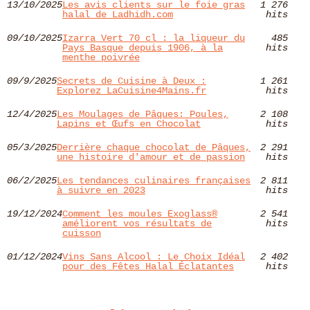
13/10/2025
Les avis clients sur le foie gras
1 276
halal de Ladhidh.com
hits
09/10/2025
Izarra Vert 70 cl : la liqueur du
485
Pays Basque depuis 1906, à la
hits
menthe poivrée
09/9/2025
Secrets de Cuisine à Deux :
1 261
Explorez LaCuisine4Mains.fr
hits
12/4/2025
Les Moulages de Pâques: Poules,
2 108
Lapins et Œufs en Chocolat
hits
05/3/2025
Derrière chaque chocolat de Pâques,
2 291
une histoire d'amour et de passion
hits
06/2/2025
Les tendances culinaires françaises
2 811
à suivre en 2023
hits
19/12/2024
Comment les moules Exoglass®
2 541
améliorent vos résultats de
hits
cuisson
01/12/2024
Vins Sans Alcool : Le Choix Idéal
2 402
pour des Fêtes Halal Éclatantes
hits