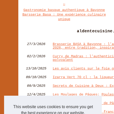
Gastronomie basque authentique à Bayonne
Barsserie Basa : Une expérience culinaire
unique
aldentecuisine
27/3/2026
Brasserie BASA à Bayonne : l’a
2026, entre tradition, inspira
02/2/2026
Curry de Madras : l’authentici
polyvalent
13/10/2025
Les avis clients sur le foie g
09/10/2025
Izarra Vert 70 cl : la liqueur
09/9/2025
Secrets de Cuisine à Deux : Ex
12/4/2025
Les Moulages de Pâques: Poules
05/3/2025
Derrière chaque chocolat de Pâ
This website uses cookies to ensure you get
06/2/2025
Les tendances culinaires franç
the best experience on our website.