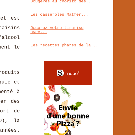
Gougères au chorizo des...
Les casseroles Matfer...
et est
raisins
Décorez votre tiramisu
avec...
'alcool
Les recettes phares de la...
ment le
roduits
quie et
menté à
ter des
port de
O), la
années.