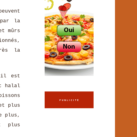
peuvent
 par la
et mûrs
ionnés,
rès la
 il est
c halal
issons
et plus
e plus,
t plus