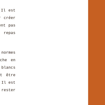
 Il est
r créer
ent pas
s repas
normes
iche en
blancs
t être
 Il est
 rester