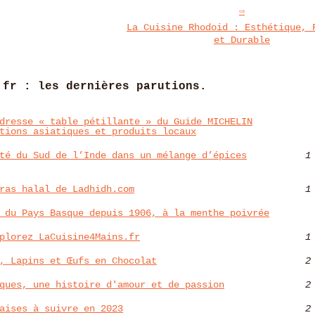
La Cuisine Rhodoid : Esthétique, 
et Durable
.fr : les dernières parutions.
dresse « table pétillante » du Guide MICHELIN
tions asiatiques et produits locaux
té du Sud de l’Inde dans un mélange d’épices
1
ras halal de Ladhidh.com
1
 du Pays Basque depuis 1906, à la menthe poivrée
plorez LaCuisine4Mains.fr
1
, Lapins et Œufs en Chocolat
2
ques, une histoire d'amour et de passion
2
aises à suivre en 2023
2